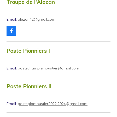
b
Troupe de l'Alezan
o
o
k
Email:
alezan42@gmail.com
F
a
c
e
b
Poste Pionniers I
o
o
k
Email:
postechampismoustier@gmail.com
Poste Pionniers II
Email:
postepiomoustier2022.2024@gmail.com