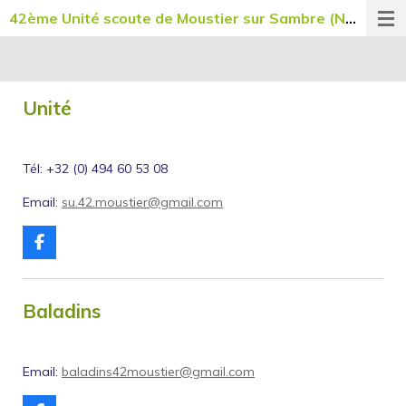
42ème Unité scoute de Moustier sur Sambre (NO042)
Passer
au
contenu
principal
Unité
Tél: +32 (
0) 494 60 53 08
Email:
su.42.moustier@gmail.com
F
a
c
e
b
Baladins
o
o
k
Email:
baladins42moustier@gmail.com