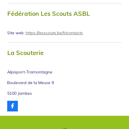
Fédération Les Scouts ASBL
Site web:
https://lesscouts.be/fr/contacts
La Scouterie
Alpisport-Tramontagne
Boulevard de la Meuse 9
5100 Jambes
F
a
c
e
b