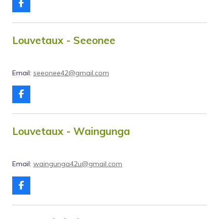
F
a
c
e
b
Louvetaux - Seeonee
o
o
k
Email:
seeonee42@gmail.com
F
a
c
e
b
Louvetaux - Waingunga
o
o
k
Email:
waingunga42u@gmail.com
F
a
c
e