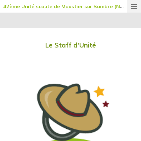
42ème Unité scoute de Moustier sur Sambre (NO042)
Passer
au
contenu
principal
Le Staff d'Unité